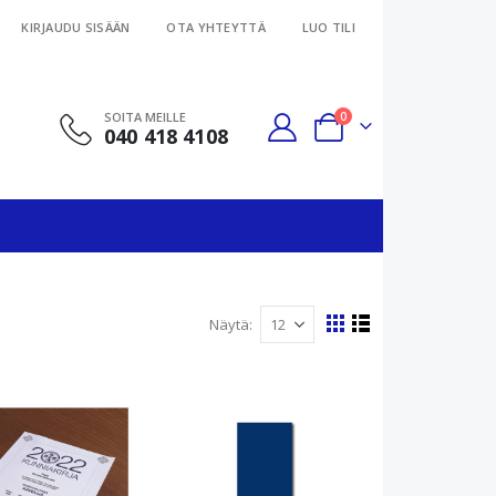
KIRJAUDU SISÄÄN
OTA YHTEYTTÄ
LUO TILI
tuotteet
SOITA MEILLE
0
040 418 4108
Cart
Näytä
View
Ruudukko
Luettelo
as