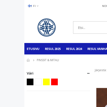
KIELI
FI
NOU
ETUSIVU
RESUL 2025
RESUL 2024
RESUL VANH
PINSSIT & MITALI
Järjestä
Väri