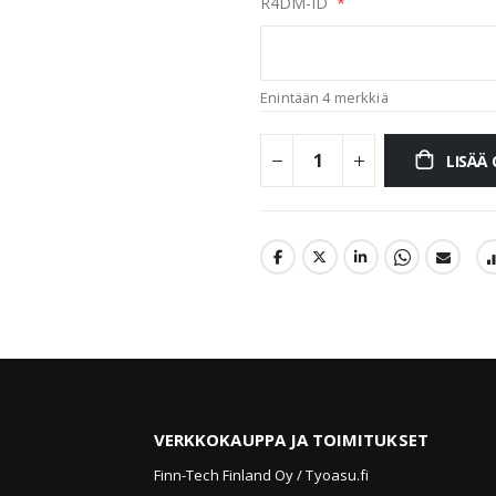
R4DM-ID
Enintään 4 merkkiä
LISÄÄ
VERKKOKAUPPA JA TOIMITUKSET
u
Finn-Tech Finland Oy / Tyoasu.fi