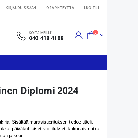
KIRJAUDU SISÄÄN
OTA YHTEYTTÄ
LUO TILI
tuotteet
SOITA MEILLE
0
040 418 4108
Cart
inen Diplomi 2024
irja. Sisältää marssisuorituksen tiedot: titteli, 
uokka, päiväkohtaiset suoritukset, kokonaismatka.
man jälkeen.