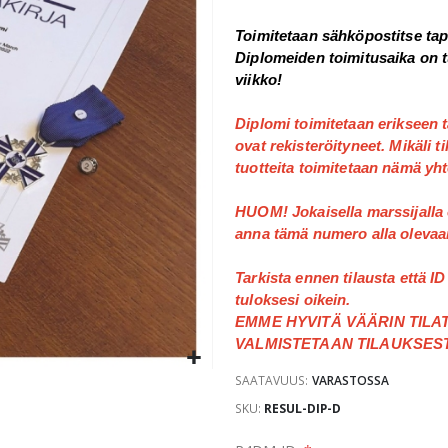
Toimitetaan sähköpostitse ta
Diplomeiden toimitusaika on t
viikko!
Diplomi toimitetaan erikseen 
ovat rekisteröityneet.
 Mikäli 
tuotteita toimitetaan nämä yh
HUOM! Jokaisella marssijalla
anna tämä numero alla olevaa
Tarkista ennen tilausta että I
tuloksesi oikein.
EMME HYVITÄ VÄÄRIN TILA
VALMISTETAAN TILAUKSES
SAATAVUUS:
VARASTOSSA
SKU
RESUL-DIP-D