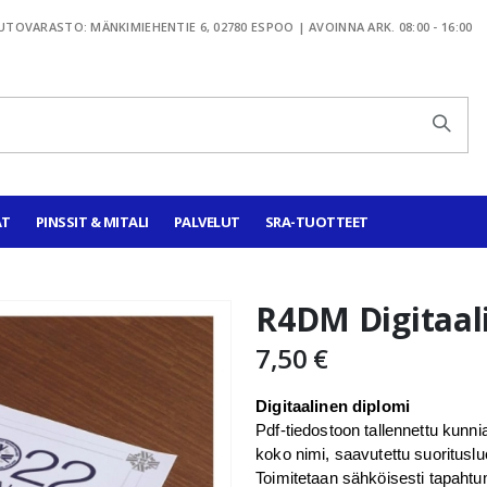
TOVARASTO: MÄNKIMIEHENTIE 6, 02780 ESPOO | AVOINNA ARK. 08:00 - 16:00
AT
PINSSIT & MITALI
PALVELUT
SRA-TUOTTEET
R4DM Digitaal
7,50 €
Digitaalinen diplomi
Pdf-tiedostoon tallennettu kunniak
koko nimi, saavutettu suoritusl
Toimitetaan sähköisesti tapahtu