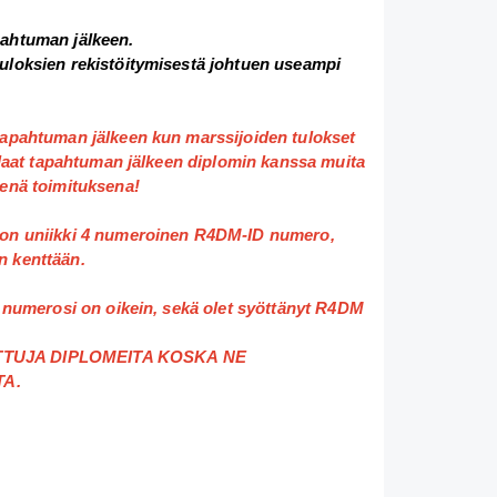
pahtuman jälkeen.
uloksien rekistöitymisestä johtuen useampi 
tapahtuman jälkeen kun marssijoiden tulokset 
tilaat tapahtuman jälkeen diplomin kanssa muita 
tenä toimituksena!
 on uniikki 4 numeroinen R4DM-ID numero, 
n kenttään.
D numerosi on oikein, sekä olet syöttänyt R4DM 
TTUJA DIPLOMEITA KOSKA NE 
TA.