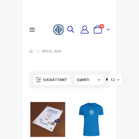
tuotteet
0
Toggle
Cart
Nav
RESUL 2024
Aseta
SUODATTIMET
laskevaan
järjestykseen