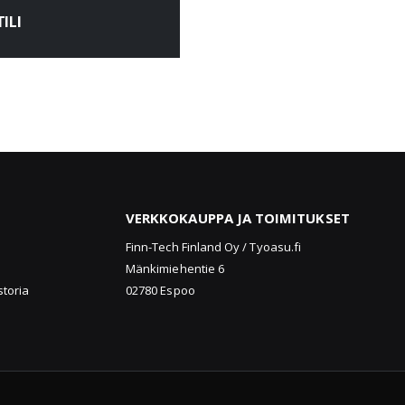
ILI
VERKKOKAUPPA JA TOIMITUKSET
u
Finn-Tech Finland Oy / Tyoasu.fi
Mänkimiehentie 6
storia
02780 Espoo