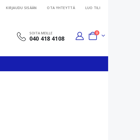
KIRJAUDU SISÄÄN
OTA YHTEYTTÄ
LUO TILI
tuotteet
SOITA MEILLE
0
040 418 4108
Cart