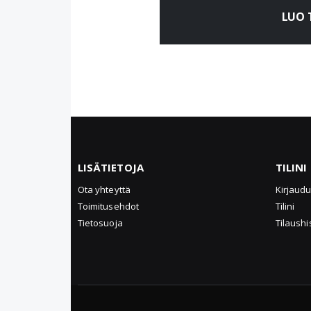
LUO T
LISÄTIETOJA
TILINI
Ota yhteyttä
Kirjaud
Toimitusehdot
Tilini
Tietosuoja
Tilaushi