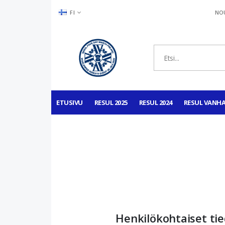
KIELI
FI
NOU
ETUSIVU
RESUL 2025
RESUL 2024
RESUL VANH
Henkilökohtaiset ti