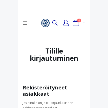
tuotteet
0
Toggle
Cart
Nav
Tilille
kirjautuminen
Rekisteröityneet
asiakkaat
Jos sinulla on jo tili, kirjaudu sisään
sähköpostiosoitteellasi.