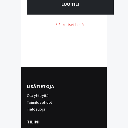
LUO TILI
LISÄTIETOJA
Ota yhteyttä
Toimitusehdot
Tietosuoja
TILINI