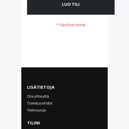
LUO TILI
LISÄTIETOJA
Ota yhteyttä
Toimitusehdot
Tietosuoja
TILINI