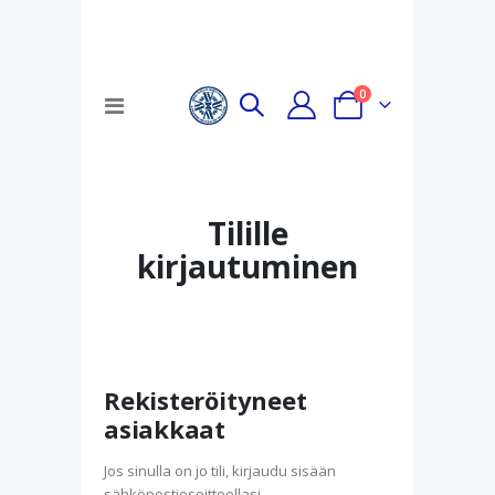
tuotteet
0
Toggle
Cart
Nav
Tilille
kirjautuminen
Rekisteröityneet
asiakkaat
Jos sinulla on jo tili, kirjaudu sisään
sähköpostiosoitteellasi.